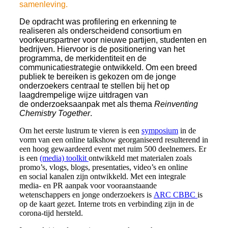
samenleving.
De opdracht was profilering en erkenning te
realiseren als onderscheidend consortium en
voorkeurspartner voor nieuwe partijen, studenten en
bedrijven. Hiervoor is de positionering van het
programma, de merkidentiteit en de
communicatiestrategie ontwikkeld. Om een breed
publiek te bereiken is gekozen om de jonge
onderzoekers centraal te stellen bij het op
laagdrempelige wijze uitdragen van
de onderzoeksaanpak met als thema
Reinventing
Chemistry Together
.
Om het eerste lustrum te vieren is een
symposium
in de
vorm van een online talkshow georganiseerd resulterend in
een hoog gewaardeerd event met ruim 500 deelnemers. Er
is een
(media) toolkit
ontwikkeld met materialen zoals
promo’s, vlogs, blogs, presentaties, video’s en online
en social kanalen zijn ontwikkeld. Met een integrale
media- en PR aanpak voor vooraanstaande
wetenschappers en jonge onderzoekers is
ARC CBBC
is
op de kaart gezet. Interne trots en verbinding zijn in de
corona-tijd hersteld.