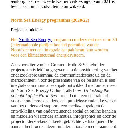
aanloop naar de Tweede Kamer verkiezingen van 2021 is
tevens een inhaakadvertentie ontwikkeld.
North Sea Energy programma (2020/22)
Projectteamleider
Het
North Sea Energy
programma onderzoekt met ruim 30
(inter)nationale partijen hoe het potentieel van de
Noordzee met een integrale aanpak benut kan worden
voor een klimaatneutraal energiesysteem.
A
ls voorzitter van het Communicatie & Stakeholder
projectteam is leiding gegeven aan de positionering van het
onderzoeksprogramma, de communicatiestrategie en de
merkidentiteit. Voor de presentatie van de resultaten is een
integrale communicatieaanpak ontwikkeld met onder meer
de North Sea Energy Online Talkshow ‘
Unlocking the
potential of the North Sea
’, met daarin een centrale rol
voor de onderzoeksleiders, een publieksvriendelijke versie
van het onderzoeksrapport, een media-aanpak, en de
ontwikkeling van ondersteunende social en online kanalen
en middelen waaronder animaties, infographics en d
oor de
projectonderzoekers in beeld gebrachte verhaallijnen
. De
aanpak heeft geresulteerd in internationale media-aandacht