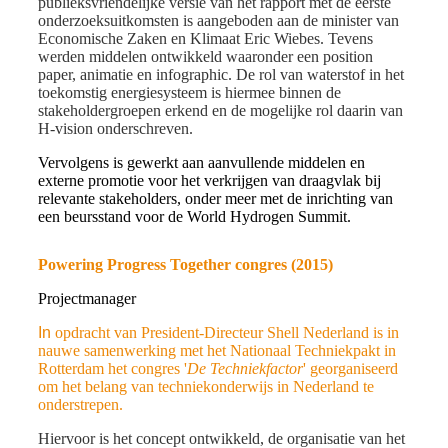
publieksvriendelijke versie van het rapport met de eerste
onderzoeksuitkomsten is aangeboden aan de minister van
Economische Zaken en Klimaat Eric Wiebes. Tevens
werden middelen ontwikkeld waaronder een position
paper, animatie en infographic. De rol van waterstof in het
toekomstig energiesysteem is hiermee binnen de
stakeholdergroepen erkend en de mogelijke rol daarin van
H-vision onderschreven.
Vervolgens is gewerkt aan aanvullende middelen en
externe promotie voor het verkrijgen van draagvlak bij
relevante stakeholders, onder meer met de inrichting van
een beursstand voor de World Hydrogen Summit.
Powering Progress Together congres (2015)
Projectmanager
In
opdracht van President-Directeur
Shell
Nederland is in
nauwe samenwerking met het Nationaal Techniekpakt in
Rotterdam het congres '
De Techniekfactor
' georganiseerd
om het belang van techniekonderwijs in Nederland te
onderstrepen.
Hiervoor is het
concept
ontwikkeld, de organisatie van het